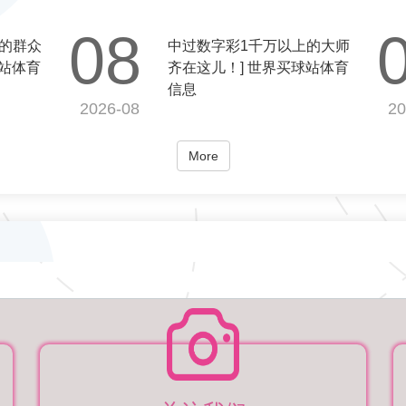
08
的群众
中过数字彩1千万以上的大师
齐在这儿！] 世界买球站体育
信息
2026-08
20
More