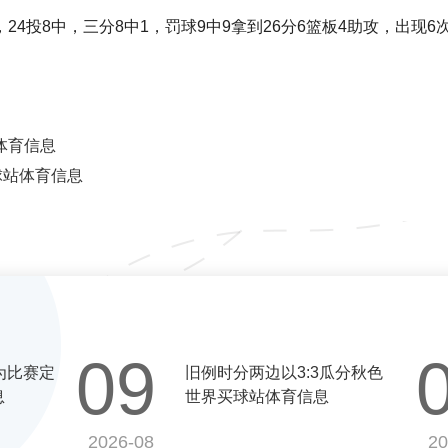
4投8中，三分8中1，罚球9中9拿到26分6篮板4助攻，出现6
体育信息
球站体育信息
09
为比赛定
旧例时分两边以3:3瓜分秋色
息
世界买球站体育信息
2026-08
20