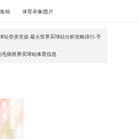
集锦
体育录像/图片
买球站登录充值-最火世界买球站分析攻略排行-手
的毛病世界买球站体育信息