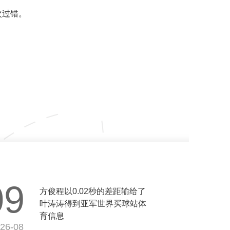
次过错。
09
方俊程以0.02秒的差距输给了
叶涛涛得到亚军世界买球站体
育信息
26-08