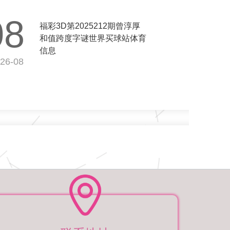
08
福彩3D第2025212期曾淳厚
和值跨度字谜世界买球站体育
信息
26-08