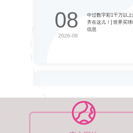
08
中过数字彩1千万以上
齐在这儿！] 世界买球站体育
信息
2026-08