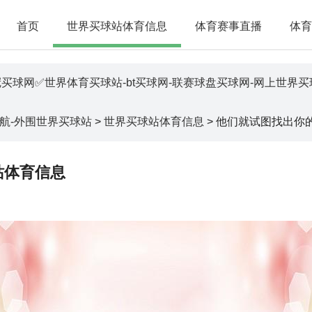
首页
世界买球站体育信息
体育赛事直播
体育
冠买球网✅世界体育买球站-bt买球网-联赛球盘买球网-网上世界
航-外围世界买球站
>
世界买球站体育信息
> 他们就试图找出你
站体育信息