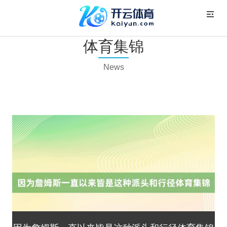
体育集锦
News