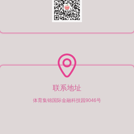
联系地址
体育集锦国际金融科技园9046号