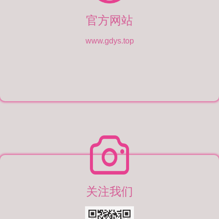
官方网站
www.gdys.top
关注我们