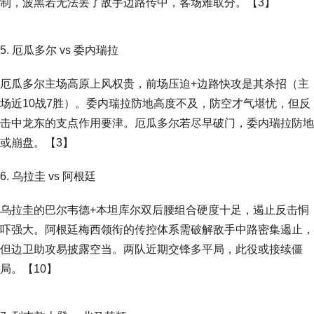
制，波黑若无法罢了敌手边路传中，客场难取分。【3】
5. 厄瓜多尔 vs 委内瑞拉
厄瓜多尔主场高原上风权贵，前场压迫+边路快攻是其杀招（主
场近10战7胜）。委内瑞拉防地高度不及，防空才气堪忧，但反
击中龙东的支点作用要津。厄瓜多尔若尽早破门，委内瑞拉防地
或崩盘。【3】
6. 乌拉圭 vs 阿根廷
乌拉圭的巴尔韦德+本坦库尔双后腰组合硬度十足，遏止反击恫
吓强大。阿根廷梅西领衔的传控体系需破解敌手中路密集遏止，
但边卫助攻易披露空当。两队近期交锋多平局，此役或接续僵
局。【10】