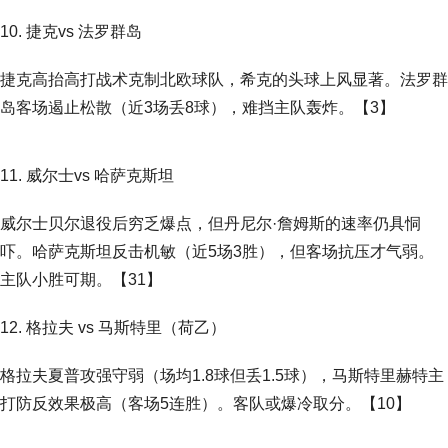
10. 捷克vs 法罗群岛
捷克高抬高打战术克制北欧球队，希克的头球上风显著。法罗群
岛客场遏止松散（近3场丢8球），难挡主队轰炸。【3】
11. 威尔士vs 哈萨克斯坦
威尔士贝尔退役后穷乏爆点，但丹尼尔·詹姆斯的速率仍具恫
吓。哈萨克斯坦反击机敏（近5场3胜），但客场抗压才气弱。
主队小胜可期。【31】
12. 格拉夫 vs 马斯特里（荷乙）
格拉夫夏普攻强守弱（场均1.8球但丢1.5球），马斯特里赫特主
打防反效果极高（客场5连胜）。客队或爆冷取分。【10】