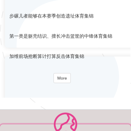
步碾儿者能够在本赛季创造遗址体育集锦
第一类是躯壳结识、擅长冲击篮筐的中锋体育集锦
加维前场抢断算计打算反击体育集锦
More