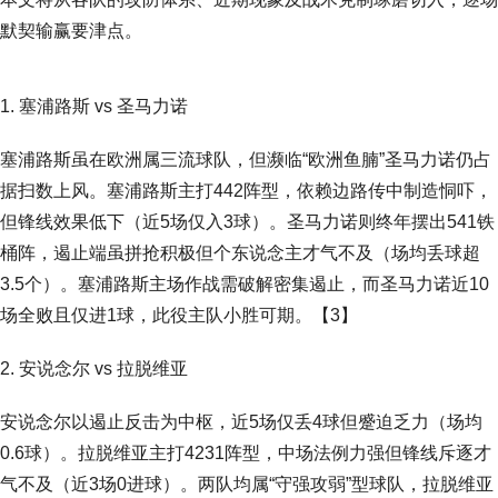
默契输赢要津点。
1. 塞浦路斯 vs 圣马力诺
塞浦路斯虽在欧洲属三流球队，但濒临“欧洲鱼腩”圣马力诺仍占
据扫数上风。塞浦路斯主打442阵型，依赖边路传中制造恫吓，
但锋线效果低下（近5场仅入3球）。圣马力诺则终年摆出541铁
桶阵，遏止端虽拼抢积极但个东说念主才气不及（场均丢球超
3.5个）。塞浦路斯主场作战需破解密集遏止，而圣马力诺近10
场全败且仅进1球，此役主队小胜可期。【3】
2. 安说念尔 vs 拉脱维亚
安说念尔以遏止反击为中枢，近5场仅丢4球但蹙迫乏力（场均
0.6球）。拉脱维亚主打4231阵型，中场法例力强但锋线斥逐才
气不及（近3场0进球）。两队均属“守强攻弱”型球队，拉脱维亚