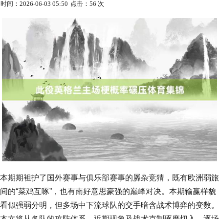
时间：2026-06-03 05:50
点击：56 次
本期期袒护了国外赛事与俱乐部赛事的羼杂竞猜，既有欧洲弱旅
间的“菜鸡互啄”，也有南好意思豪强的巅峰对决。本期输赢样貌
看似强弱分明，但多场中下流球队的交手暗含战术博弈的变数。
本文将从各队的攻防体系、近期现象及战术克制琢磨切入，逐场