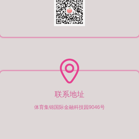
联系地址
体育集锦国际金融科技园9046号