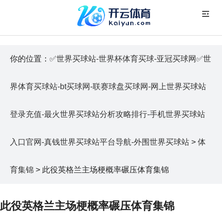
你的位置：
✅世界买球站-世界杯体育买球-亚冠买球网✅世
界体育买球站-bt买球网-联赛球盘买球网-网上世界买球站
登录充值-最火世界买球站分析攻略排行-手机世界买球站
入口官网-真钱世界买球站平台导航-外围世界买球站
>
体
育集锦
> 此役英格兰主场梗概率碾压体育集锦
此役英格兰主场梗概率碾压体育集锦