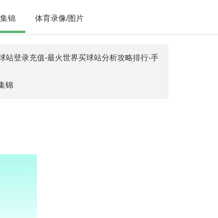
集锦
体育录像/图片
买球站登录充值-最火世界买球站分析攻略排行-手
集锦