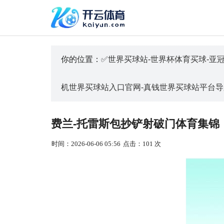
你的位置：
✅世界买球站-世界杯体育买球-亚
机世界买球站入口官网-真钱世界买球站平台导
费兰-托雷斯包抄铲射破门体育集锦
时间：2026-06-06 05:56
点击：101 次