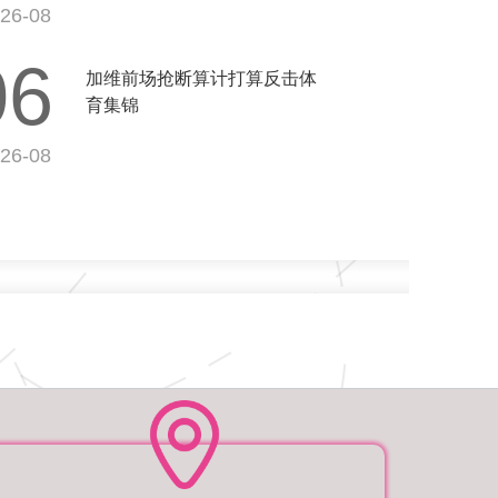
26-08
06
加维前场抢断算计打算反击体
育集锦
26-08