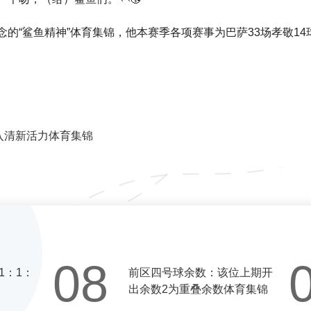
的“鲨鱼精神”体育集锦，他本赛季各项赛事为巴萨33场孝敬14
入清新活力体育集锦
08
1：1：
前区四号球余数：该位上期开
出余数2为重叠余数体育集锦