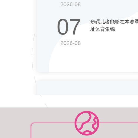
2026-08
07
步碾儿者能够在本赛
址体育集锦
2026-08