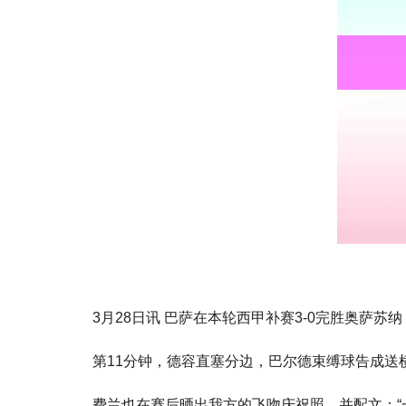
3月28日讯 巴萨在本轮西甲补赛3-0完胜奥萨苏
第11分钟，德容直塞分边，巴尔德束缚球告成送
费兰也在赛后晒出我方的飞吻庆祝照，并配文：“一