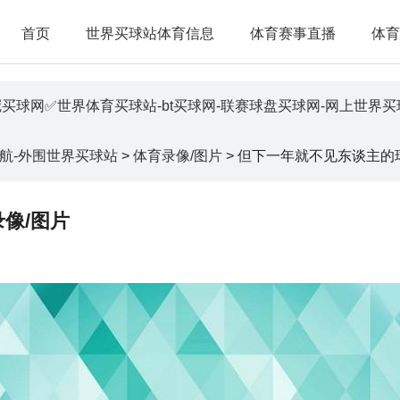
首页
世界买球站体育信息
体育赛事直播
体育
冠买球网✅世界体育买球站-bt买球网-联赛球盘买球网-网上世界
航-外围世界买球站
>
体育录像/图片
> 但下一年就不见东谈主的
像/图片