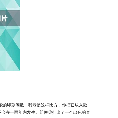
般的即刻闲散，我老是这样比方，你把它放入微
不会在一两年内发生。即便你打出了一个出色的赛