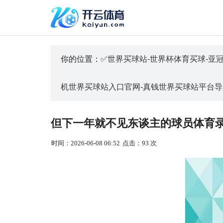
你的位置：
✅世界买球站-世界杯体育买球-亚
机世界买球站入口官网-真钱世界买球站平台导
但下一年就不见东谈主的球员体育录
时间：2026-06-08 06:52
点击：93 次