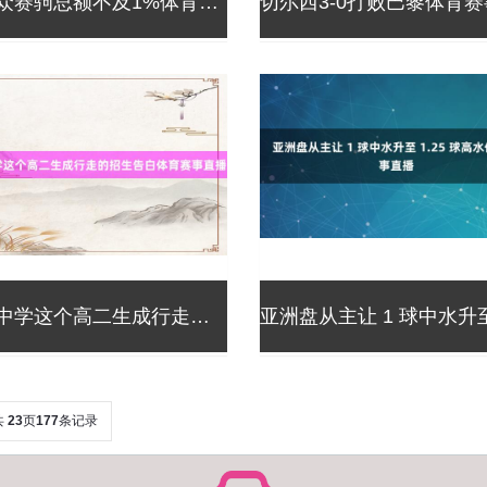
占大众赛驹总额不及1%体育赛事直播
吴县中学这个高二生成行走的招生告白体育赛事直播
共
23
页
177
条记录