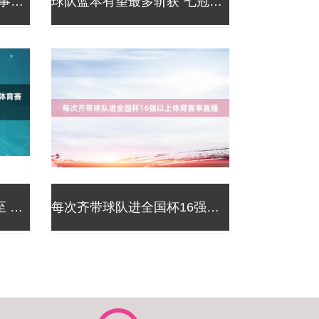
切尔西3-0打败巴黎体育赛事直播
球队蓝本有望最多斩获“七冠王”体育赛事直播
亚洲盘从主让 1 球中水升至 1.25 球高水体育赛事直播
每次齐带球队进全国杯16强以上体育赛事直播