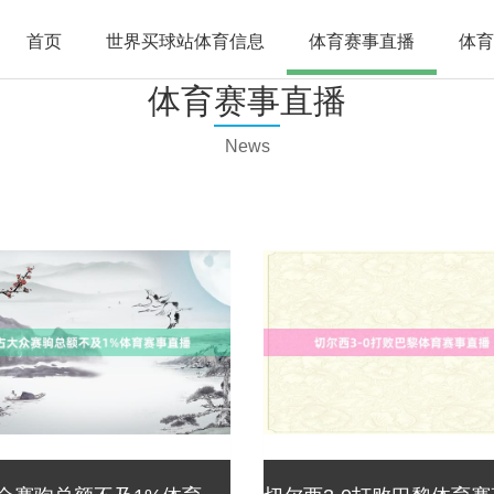
首页
世界买球站体育信息
体育赛事直播
体育
体育赛事直播
News