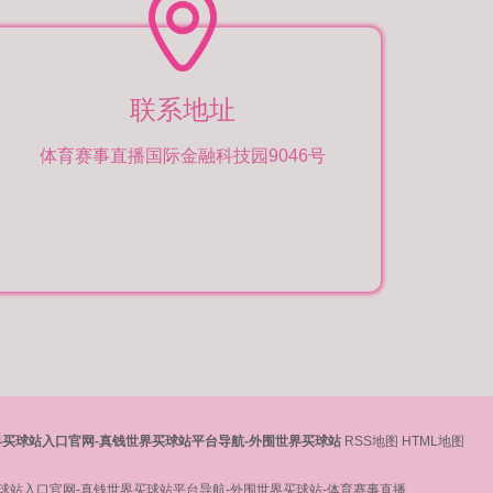
联系地址
体育赛事直播国际金融科技园9046号
界买球站入口官网-真钱世界买球站平台导航-外围世界买球站
RSS地图
HTML地图
买球站入口官网-真钱世界买球站平台导航-外围世界买球站-体育赛事直播