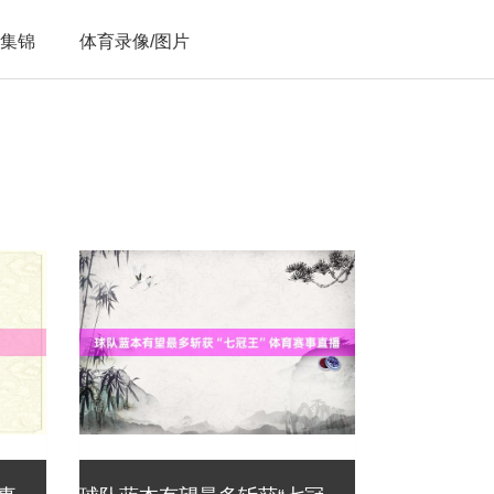
集锦
体育录像/图片