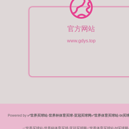
官方网站
www.gdys.top
Powered by
✅世界买球站-世界杯体育买球-亚冠买球网✅世界体育买球站-bt
✅世界买球站-世界杯体育买球-亚冠买球网✅世界体育买球站-bt买球