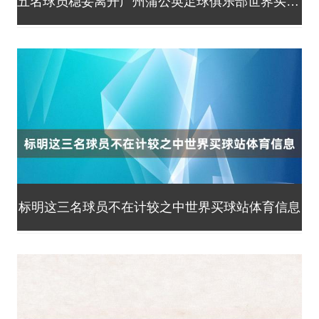
五名球员稳妥离开广州蒲公英足球俱乐部世界买球站体育信息
标明这三名球员不在计较之中世界买球站体育信息