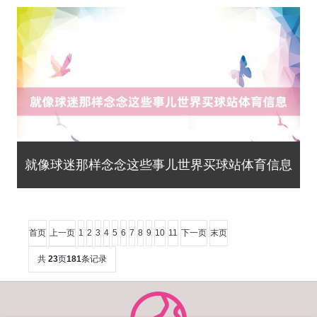
就像球迷那样念念这些事儿世界买球站体育信息
首页
上一页
1
2
3
4
5
6
7
8
9
10
11
下一页
末页
共
23
页
181
条记录