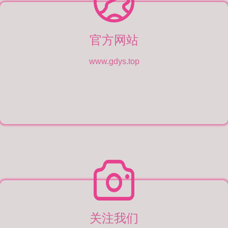
官方网站
www.gdys.top
关注我们