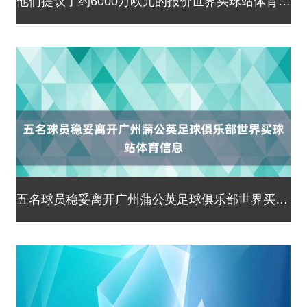
他们提议了约6000万欧元的报价世界买球站体育信息
五名球员稳妥离开广州蒲公英足球俱乐部世界买球站体育信息