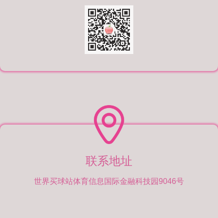
联系地址
世界买球站体育信息国际金融科技园9046号