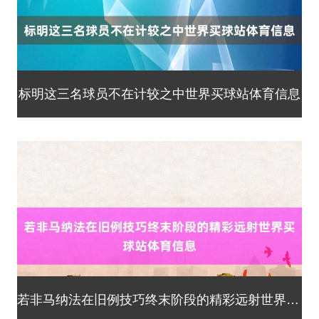
标明这三名球员不在计较之中世界买球站体育信息
若非马纳法在旧例技巧终末阶段的精彩远射世界买球站体育信息